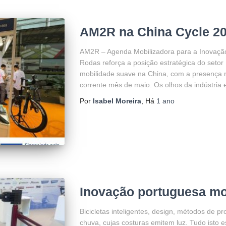
AM2R na China Cycle 2
AM2R – Agenda Mobilizadora para a Inovação
Rodas reforça a posição estratégica do setor
mobilidade suave na China, com a presença n
corrente mês de maio. Os olhos da indústria 
Por
Isabel Moreira
, Há
1 ano
Inovação portuguesa mo
Bicicletas inteligentes, design, métodos de 
chuva, cujas costuras emitem luz. Tudo isto e