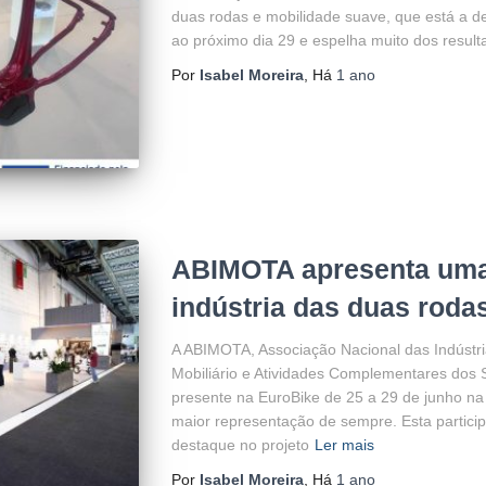
duas rodas e mobilidade suave, que está a d
ao próximo dia 29 e espelha muito dos result
Por
Isabel Moreira
, Há
1 ano
ABIMOTA apresenta uma 
indústria das duas roda
A ABIMOTA, Associação Nacional das Indústr
Mobiliário e Atividades Complementares dos 
presente na EuroBike de 25 a 29 de junho n
maior representação de sempre. Esta particip
destaque no projeto
Ler mais
Por
Isabel Moreira
, Há
1 ano