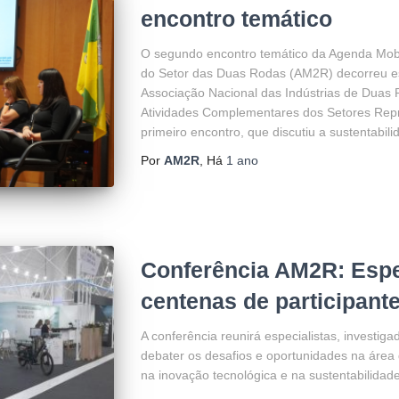
encontro temático
O segundo encontro temático da Agenda Mobi
do Setor das Duas Rodas (AM2R) decorreu est
Associação Nacional das Indústrias de Duas R
Atividades Complementares dos Setores Re
primeiro encontro, que discutiu a sustentabili
Por
AM2R
, Há
1 ano
Conferência AM2R: Esp
centenas de participant
A conferência reunirá especialistas, investiga
debater os desafios e oportunidades na área 
na inovação tecnológica e na sustentabilidad