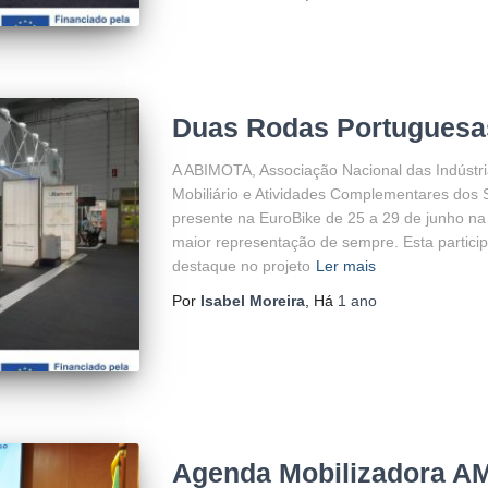
Duas Rodas Portuguesa
A ABIMOTA, Associação Nacional das Indústr
Mobiliário e Atividades Complementares dos 
presente na EuroBike de 25 a 29 de junho n
maior representação de sempre. Esta particip
destaque no projeto
Ler mais
Por
Isabel Moreira
, Há
1 ano
Agenda Mobilizadora A