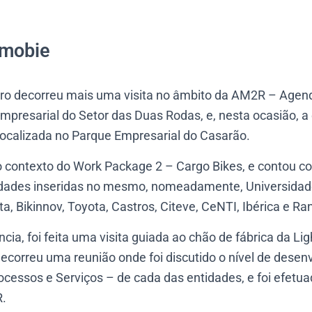
tmobie
eiro decorreu mais uma visita no âmbito da AM2R – Agen
mpresarial do Setor das Duas Rodas, e, nesta ocasião, a
 localizada no Parque Empresarial do Casarão.
o contexto do Work Package 2 – Cargo Bikes, e contou c
dades inseridas no mesmo, nomeadamente, Universidade
 Bikinnov, Toyota, Castros, Citeve, CeNTI, Ibérica e Ran
cia, foi feita uma visita guiada ao chão de fábrica da Li
ecorreu uma reunião onde foi discutido o nível de dese
cessos e Serviços – de cada das entidades, e foi efetua
R.