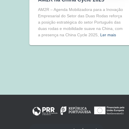
AM2R – Agenda Mobilizadora para a Inovação
Empresarial do Setor das Duas Rodas reforça
a posição estratégica do setor Português das
duas rodas e mobilidade suave na China, com
a presença na China Cycle 2025,
Ler mais