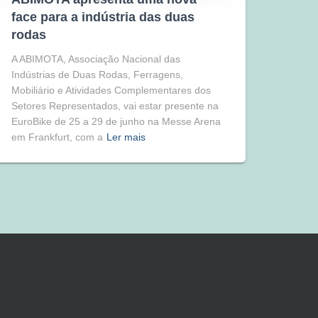
face para a indústria das duas
rodas
A ABIMOTA, Associação Nacional das
Indústrias de Duas Rodas, Ferragens,
Mobiliário e Atividades Complementares dos
Setores Representados, vai estar presente na
EuroBike de 25 a 29 de junho na Messe Arena
em Frankfurt, com a
Ler mais