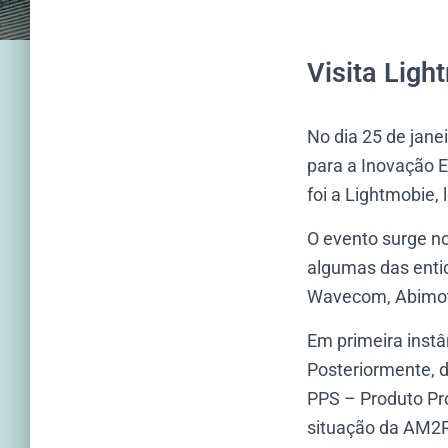
Visita Ligh
No dia 25 de jan
para a Inovação E
foi a Lightmobie,
O evento surge n
algumas das enti
Wavecom, Abimota,
Em primeira instân
Posteriormente, d
PPS – Produto Pro
situação da AM2