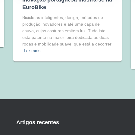
EuroBike
Bicicletas inteligentes, design, métodos de
produção inovadores e até uma capa de
chuva, cujas costuras emitem luz. Tudo isto
está patente na maior feira dedicada às duas
rodas e mobilidade suave, que está a decorrer
Ler mais
Artigos recentes