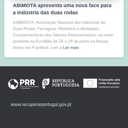
ABIMOTA apresenta uma nova face para
a indústria das duas rodas
A ABIMOTA, Associação Nacional das Indústrias de
Duas Rodas, Ferragens, Mobiliário e Atividades
Complementares dos Setores Representados, vai estar
presente na EuroBike de 25 a 29 de junho na Messe
Arena em Frankfurt, com a
Ler mais
www.recuperarportugal.gov.pt