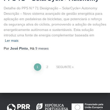
Detalhe do PPS N.º 71 Designação – SolarCycle+ Autonomy
Descrição – Novo sistema avançado de gestão energética para
aplicação em pedaleiras de bicicletas, que potenciará o reforço
da segurança ativa do ciclista, promovendo a adoção de soluções
energeticamente autónomas e sustentáveis. Esta solução
introduz uma fonte de energia complementar baseada em
Ler mais
Por
José Pinto
, Há
9 meses
1
2
SEGUINTE