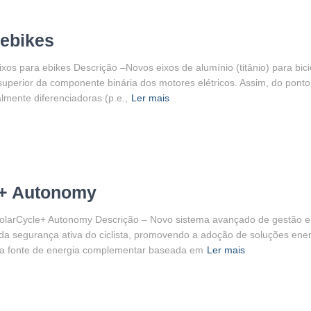
 ebikes
os para ebikes Descrição –Novos eixos de alumínio (titânio) para bicic
superior da componente binária dos motores elétricos. Assim, do ponto
lmente diferenciadoras (p.e.,
Ler mais
e+ Autonomy
olarCycle+ Autonomy Descrição – Novo sistema avançado de gestão en
ço da segurança ativa do ciclista, promovendo a adoção de soluções e
uma fonte de energia complementar baseada em
Ler mais