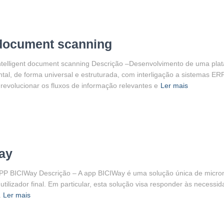
 document scanning
telligent document scanning Descrição –Desenvolvimento de uma plataf
umental, de forma universal e estruturada, com interligação a sistemas
 revolucionar os fluxos de informação relevantes e
Ler mais
ay
PP BICIWay Descrição – A app BICIWay é uma solução única de microm
 utilizador final. Em particular, esta solução visa responder às necess
a
Ler mais