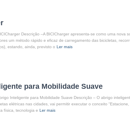
r
BICICharger Descrição –A BICICharger apresenta-se como uma nova s
dores um método rápido e eficaz de carregamento das bicicletas, recorre
cos), estando, ainda, previsto o
Ler mais
ligente para Mobilidade Suave
rigo Inteligente para Mobilidade Suave Descrição – O abrigo inteligen
cicletas elétricas nas cidades, vai permitir executar o conceito “Estacio
 física, tecnologia e
Ler mais