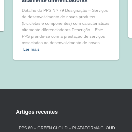
altamente diferenciadoras
Detalhe do PPS N.º 79 Designação – Serviços
de desenvolvimento de novos produtos
(bicicletas e componentes) com características
altamente diferenciadoras Descrição – Este
PPS prende-se com a prestação de serviços
associados ao desenvolvimento de novos
Ler mais
Artigos recentes
PPS 80 – GREEN CLOUD – PLATAFORMA CLOUD