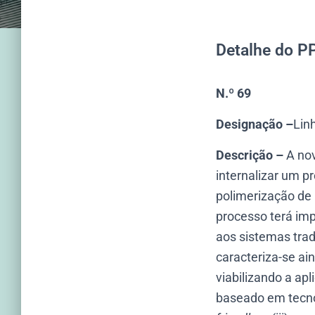
Detalhe do P
N.º 69
Designação –
Lin
Descrição –
A nov
internalizar um p
polimerização de
processo terá im
aos sistemas trad
caracteriza-se ai
viabilizando a ap
baseado em tecno