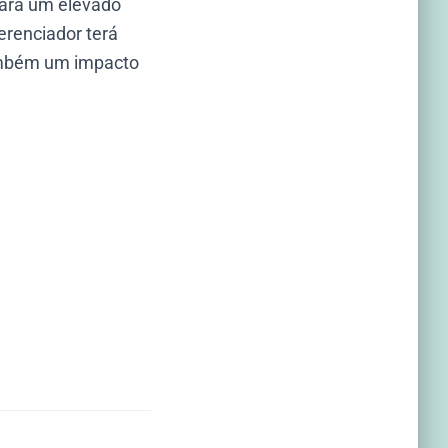
 para um elevado
erenciador terá
também um impacto