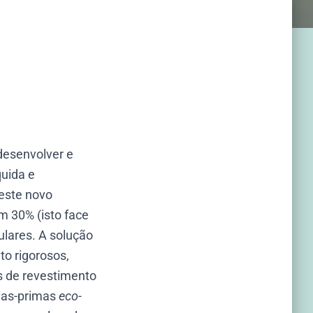
desenvolver e
íquida e
 este novo
m 30% (isto face
ulares. A solução
to rigorosos,
os de revestimento
ias-primas
eco-