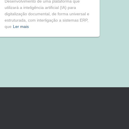
Desenvolvimento de uma plataforma que
utilizará a inteligência artificial (IA) para
digitalização documental, de forma universal e
estruturada, com interligação a sistemas ERP,
que
Ler mais