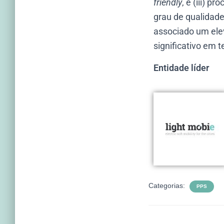
friendly
, e (iii) 
grau de qualidad
associado um elev
significativo em 
Entidade líder
Categorias:
PPS