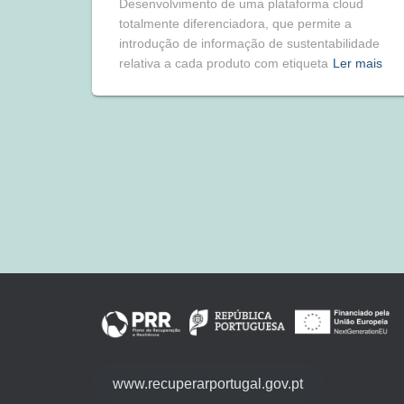
Desenvolvimento de uma plataforma cloud
totalmente diferenciadora, que permite a
introdução de informação de sustentabilidade
relativa a cada produto com etiqueta
Ler mais
www.recuperarportugal.gov.pt